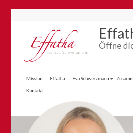
Skip
to
Effa
content
Öffne di
Mission
Effatha
Eva Schwerzmann
Zusamm
Kontakt