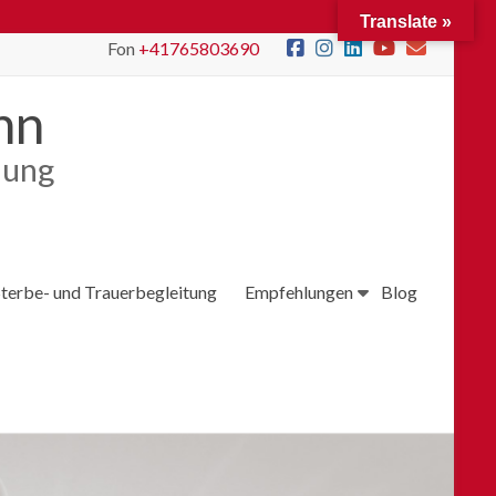
Translate »
Fon
+41765803690
nn
lung
Sterbe- und Trauerbegleitung
Empfehlungen
Blog