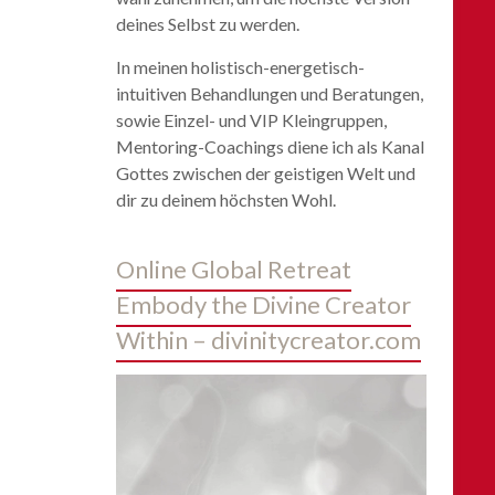
deines Selbst zu werden.
In meinen holistisch-energetisch-
intuitiven Behandlungen und Beratungen,
sowie Einzel- und VIP Kleingruppen,
Mentoring-Coachings diene ich als Kanal
Gottes zwischen der geistigen Welt und
dir zu deinem höchsten Wohl.
Online Global Retreat
Embody the Divine Creator
Within – divinitycreator.com
Video-
Player